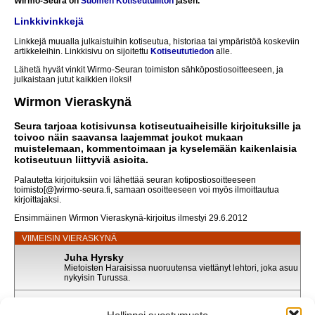
Wirmo-Seura on
Suomen Kotiseutuliiton
jäsen.
Linkkivinkkejä
Linkkejä muualla julkaistuihin kotiseutua, historiaa tai ympäristöä koskeviin
artikkeleihin. Linkkisivu on sijoitettu
Kotiseututiedon
alle.
Lähetä hyvät vinkit Wirmo-Seuran toimiston sähköpostiosoitteeseen, ja
julkaistaan jutut kaikkien iloksi!
Wirmon Vieraskynä
Seura tarjoaa kotisivunsa kotiseutuaiheisille kirjoituksille ja
toivoo näin saavansa laajemmat joukot mukaan
muistelemaan, kommentoimaan ja kyselemään kaikenlaisia
kotiseutuun liittyviä asioita.
Palautetta kirjoituksiin voi lähettää seuran kotipostiosoitteeseen
toimisto[@]wirmo-seura.fi, samaan osoitteeseen voi myös ilmoittautua
kirjoittajaksi.
Ensimmäinen Wirmon Vieraskynä-kirjoitus ilmestyi 29.6.2012
VIIMEISIN VIERASKYNÄ
Juha Hyrsky
Mietoisten Haraisissa nuoruutensa viettänyt lehtori, joka asuu
nykyisin Turussa.
Juha Hyrskyn puhe uusille ylioppilaille
Julkaistu: 11.06.2026