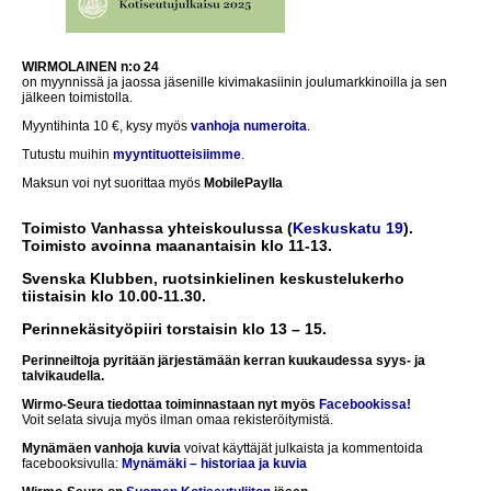
WIRMOLAINEN n:o 24
on myynnissä ja jaossa jäsenille kivimakasiinin joulumarkkinoilla ja sen
jälkeen toimistolla.
Myyntihinta 10 €, kysy myös
vanhoja numeroita
.
Tutustu muihin
myyntituotteisiimme
.
Maksun voi nyt suorittaa myös
MobilePaylla
Toimisto Vanhassa yhteiskoulussa (
Keskuskatu 19
).
Toimisto avoinna maanantaisin klo 11-13.
Svenska Klubben, ruotsinkielinen keskustelukerho
tiistaisin klo 10.00-11.30.
Perinnekäsityöpiiri torstaisin klo 13 – 15.
Perinneiltoja pyritään järjestämään kerran kuukaudessa syys- ja
talvikaudella.
Wirmo-Seura tiedottaa toiminnastaan nyt myös
Facebookissa!
Voit selata sivuja myös ilman omaa rekisteröitymistä.
Mynämäen vanhoja kuvia
voivat käyttäjät julkaista ja kommentoida
facebooksivulla:
Mynämäki – historiaa ja kuvia