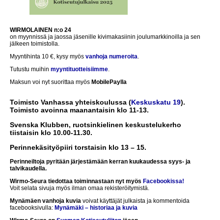
WIRMOLAINEN n:o 24
on myynnissä ja jaossa jäsenille kivimakasiinin joulumarkkinoilla ja sen
jälkeen toimistolla.
Myyntihinta 10 €, kysy myös
vanhoja numeroita
.
Tutustu muihin
myyntituotteisiimme
.
Maksun voi nyt suorittaa myös
MobilePaylla
Toimisto Vanhassa yhteiskoulussa (
Keskuskatu 19
).
Toimisto avoinna maanantaisin klo 11-13.
Svenska Klubben, ruotsinkielinen keskustelukerho
tiistaisin klo 10.00-11.30.
Perinnekäsityöpiiri torstaisin klo 13 – 15.
Perinneiltoja pyritään järjestämään kerran kuukaudessa syys- ja
talvikaudella.
Wirmo-Seura tiedottaa toiminnastaan nyt myös
Facebookissa!
Voit selata sivuja myös ilman omaa rekisteröitymistä.
Mynämäen vanhoja kuvia
voivat käyttäjät julkaista ja kommentoida
facebooksivulla:
Mynämäki – historiaa ja kuvia