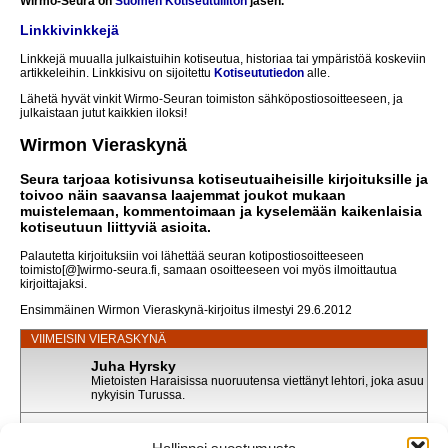
Wirmo-Seura on
Suomen Kotiseutuliiton
jäsen.
Linkkivinkkejä
Linkkejä muualla julkaistuihin kotiseutua, historiaa tai ympäristöä koskeviin
artikkeleihin. Linkkisivu on sijoitettu
Kotiseututiedon
alle.
Lähetä hyvät vinkit Wirmo-Seuran toimiston sähköpostiosoitteeseen, ja
julkaistaan jutut kaikkien iloksi!
Wirmon Vieraskynä
Seura tarjoaa kotisivunsa kotiseutuaiheisille kirjoituksille ja
toivoo näin saavansa laajemmat joukot mukaan
muistelemaan, kommentoimaan ja kyselemään kaikenlaisia
kotiseutuun liittyviä asioita.
Palautetta kirjoituksiin voi lähettää seuran kotipostiosoitteeseen
toimisto[@]wirmo-seura.fi, samaan osoitteeseen voi myös ilmoittautua
kirjoittajaksi.
Ensimmäinen Wirmon Vieraskynä-kirjoitus ilmestyi 29.6.2012
VIIMEISIN VIERASKYNÄ
Juha Hyrsky
Mietoisten Haraisissa nuoruutensa viettänyt lehtori, joka asuu
nykyisin Turussa.
Juha Hyrskyn puhe uusille ylioppilaille
Julkaistu: 11.06.2026