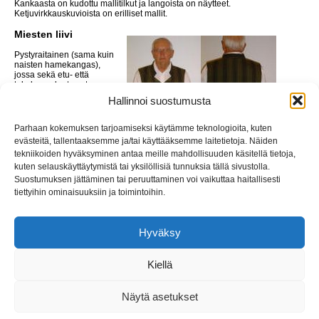
Kankaasta on kudottu mallitilkut ja langoista on näytteet.
Ketjuvirkkauskuvioista on erilliset mallit.
Miesten liivi
Pystyraitainen (sama kuin
naisten hamekangas),
jossa sekä etu- että
takakappaleet ovat
käsinkudottua kangasta.
Hallinnoi suostumusta
Vuorina on teollisesti
valmistettu pellava. Liivissä
on kaulus, kaitaletaskut,
Parhaan kokemuksen tarjoamiseksi käytämme teknologioita, kuten
muotoleikkaukset
evästeitä, tallentaaksemme ja/tai käyttääksemme laitetietoja. Näiden
helmassa sekä edessä että
tekniikoiden hyväksyminen antaa meille mahdollisuuden käsitellä tietoja,
takana. Nappeina on
yksivärisellä vihreällä kankaalla päällystetyt napit.
kuten selauskäyttäytymistä tai yksilöllisiä tunnuksia tällä sivustolla.
Suostumuksen jättäminen tai peruuttaminen voi vaikuttaa haitallisesti
Miesten malliliivi valmistui kesällä 2007
tiettyihin ominaisuuksiin ja toimintoihin.
Hyväksy
Etusivu
Seuraa meitä:
© Wirmo-Seura 2026
Facebook
Liity jäseneksi
Kivimakasiini
Kiellä
Myyntituotteet
Vuokrataan
Logo
Näytä asetukset
Yhteystiedot
Tietosuojaseloste