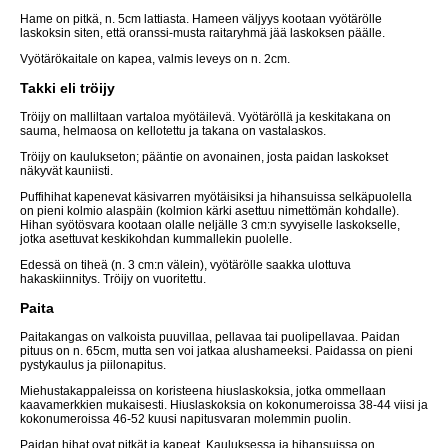
Hame on pitkä, n. 5cm lattiasta. Hameen väljyys kootaan vyötärölle
laskoksin siten, että oranssi-musta raitaryhmä jää laskoksen päälle.
Vyötärökaitale on kapea, valmis leveys on n. 2cm.
Takki eli tröijy
Tröijy on malliltaan vartaloa myötäilevä. Vyötäröllä ja keskitakana on
sauma, helmaosa on kellotettu ja takana on vastalaskos.
Tröijy on kaulukseton; pääntie on avonainen, josta paidan laskokset
näkyvät kauniisti.
Puffihihat kapenevat käsivarren myötäisiksi ja hihansuissa selkäpuolella
on pieni kolmio alaspäin (kolmion kärki asettuu nimettömän kohdalle).
Hihan syötösvara kootaan olalle neljälle 3 cm:n syvyiselle laskokselle,
jotka asettuvat keskikohdan kummallekin puolelle.
Edessä on tiheä (n. 3 cm:n välein), vyötärölle saakka ulottuva
hakaskiinnitys. Tröijy on vuoritettu.
Paita
Paitakangas on valkoista puuvillaa, pellavaa tai puolipellavaa. Paidan
pituus on n. 65cm, mutta sen voi jatkaa alushameeksi. Paidassa on pieni
pystykaulus ja piilonapitus.
Miehustakappaleissa on koristeena hiuslaskoksia, jotka ommellaan
kaavamerkkien mukaisesti. Hiuslaskoksia on kokonumeroissa 38-44 viisi ja
kokonumeroissa 46-52 kuusi napitusvaran molemmin puolin.
Paidan hihat ovat pitkät ja kapeat. Kauluksessa ja hihansuissa on