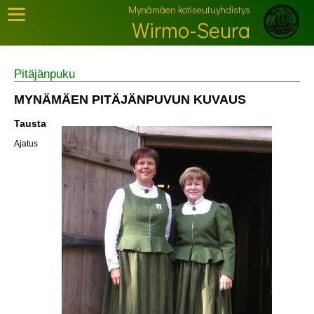
Mynämäen kotiseutuyhdistys
Wirmo-Seura
Pitäjänpuku
MYNÄMÄEN PITÄJÄNPUVUN KUVAUS
Tausta
Ajatus