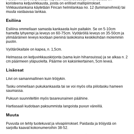
koristeena ketjuvirkkausta, joista on erilliset mallipiirrokset.
Virkkauslankana käytetään Fincan helmilankaa no. 12 (tummanvihreä) tai
muuta vastaavaa lankaa.
Esiliina
Esiliina ommellaan samasta kankaasta kuin paitakin. Se on 5-10cm
hametta lyhyempi ja leveys on 60-75cm. Vyötäröllä leveys on 35-50cm ja
ylimääräinen leveys kootaan pieninä laskoksina keskikohdan molemmin
puolin.
Vyötärökaitale on kapea, n. 1,5cm.
Helmassa on ketjuvirkkauskirjonta (sama kuin hihansuissa) ja se alkaa n. 2
cm päärmeen yläpuolelta. Päärme on kaksinkertainen, 5cm leveä.
Lisäosat
Liivi on samanmallinen kuin tröijykin.
Tasku ommellaan pukukankaasta tai se voi myös olla piilotasku hameen
saumassa.
Pukuun suunniteltiin myös tasareunainen päähine.
Hartiasaali kudotaan paksummista langoista puvun väreillä.
Muuta
Puvusta on tehty tuotekuvat ja viivapiirrokset. Paidasta ja tröijystä on
sarjottu kaavat kokonumeroihin 38-52.