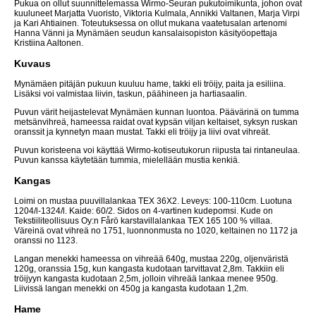
Pukua on ollut suunnittelemassa Wirmo-Seuran pukutoimikunta, johon ovat
kuuluneet Marjatta Vuoristo, Viktoria Kulmala, Annikki Valtanen, Marja Virpi
ja Kari Ahtiainen. Toteutuksessa on ollut mukana vaatetusalan artenomi
Hanna Vänni ja Mynämäen seudun kansalaisopiston käsityöopettaja
Kristiina Aaltonen.
Kuvaus
Mynämäen pitäjän pukuun kuuluu hame, takki eli tröijy, paita ja esiliina.
Lisäksi voi valmistaa liivin, taskun, päähineen ja hartiasaalin.
Puvun värit heijastelevat Mynämäen kunnan luontoa. Päävärinä on tumma
metsänvihreä, hameessa raidat ovat kypsän viljan keltaiset, syksyn ruskan
oranssit ja kynnetyn maan mustat. Takki eli tröijy ja liivi ovat vihreät.
Puvun koristeena voi käyttää Wirmo-kotiseutukorun riipusta tai rintaneulaa.
Puvun kanssa käytetään tummia, mielellään mustia kenkiä.
Kangas
Loimi on mustaa puuvillalankaa TEX 36X2. Leveys: 100-110cm. Luotuna
1204/l-1324/l. Kaide: 60/2. Sidos on 4-vartinen kudepomsi. Kude on
Tekstiiliteollisuus Oy:n Fårö karstavillalankaa TEX 165 100 % villaa.
Väreinä ovat vihreä no 1751, luonnonmusta no 1020, keltainen no 1172 ja
oranssi no 1123.
Langan menekki hameessa on vihreää 640g, mustaa 220g, oljenväristä
120g, oranssia 15g, kun kangasta kudotaan tarvittavat 2,8m. Takkiin eli
tröijyyn kangasta kudotaan 2,5m, jolloin vihreää lankaa menee 950g.
Liivissä langan menekki on 450g ja kangasta kudotaan 1,2m.
Hame