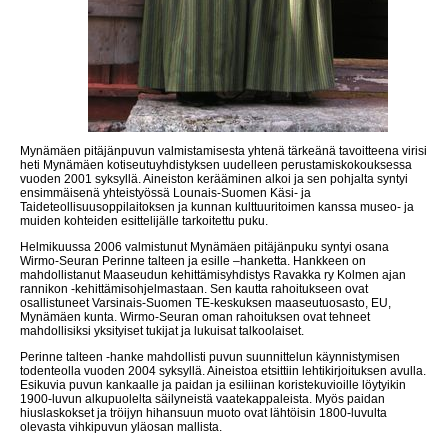
Mynämäen pitäjänpuvun valmistamisesta yhtenä tärkeänä tavoitteena virisi
heti Mynämäen kotiseutuyhdistyksen uudelleen perustamiskokouksessa
vuoden 2001 syksyllä. Aineiston kerääminen alkoi ja sen pohjalta syntyi
ensimmäisenä yhteistyössä Lounais-Suomen Käsi- ja
Taideteollisuusoppilaitoksen ja kunnan kulttuuritoimen kanssa museo- ja
muiden kohteiden esittelijälle tarkoitettu puku.
Helmikuussa 2006 valmistunut Mynämäen pitäjänpuku syntyi osana
Wirmo-Seuran Perinne talteen ja esille –hanketta. Hankkeen on
mahdollistanut Maaseudun kehittämisyhdistys Ravakka ry Kolmen ajan
rannikon -kehittämisohjelmastaan. Sen kautta rahoitukseen ovat
osallistuneet Varsinais-Suomen TE-keskuksen maaseutuosasto, EU,
Mynämäen kunta. Wirmo-Seuran oman rahoituksen ovat tehneet
mahdollisiksi yksityiset tukijat ja lukuisat talkoolaiset.
Perinne talteen -hanke mahdollisti puvun suunnittelun käynnistymisen
todenteolla vuoden 2004 syksyllä. Aineistoa etsittiin lehtikirjoituksen avulla.
Esikuvia puvun kankaalle ja paidan ja esiliinan koristekuvioille löytyikin
1900-luvun alkupuolelta säilyneistä vaatekappaleista. Myös paidan
hiuslaskokset ja tröijyn hihansuun muoto ovat lähtöisin 1800-luvulta
olevasta vihkipuvun yläosan mallista.