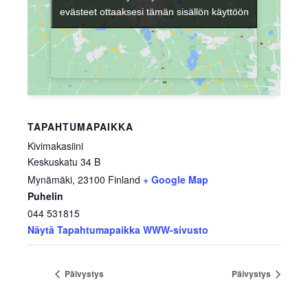
evästeet ottaaksesi tämän sisällön käyttöön
evästeet ottaaksesi tämän sisällön käyttöön
TAPAHTUMAPAIKKA
Kivimakasiini
Keskuskatu 34 B
Mynämäki
,
23100
Finland
+ Google Map
Puhelin
044 531815
Näytä Tapahtumapaikka WWW-sivusto
Päivystys
Päivystys