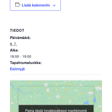
Lisää kalenteriin
TIEDOT
Päivämäärä:
8. 7.
Aika:
18:00 - 19:00
Tapahtumaluokka:
Esiintyjä
Paina tästä hyväksyäksesi markkinointi
Paina tästä hyväksyäksesi markkinointi