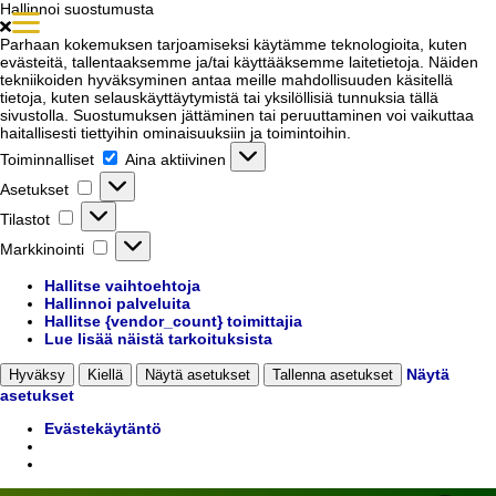
Hallinnoi suostumusta
Parhaan kokemuksen tarjoamiseksi käytämme teknologioita, kuten
evästeitä, tallentaaksemme ja/tai käyttääksemme laitetietoja. Näiden
tekniikoiden hyväksyminen antaa meille mahdollisuuden käsitellä
tietoja, kuten selauskäyttäytymistä tai yksilöllisiä tunnuksia tällä
sivustolla. Suostumuksen jättäminen tai peruuttaminen voi vaikuttaa
haitallisesti tiettyihin ominaisuuksiin ja toimintoihin.
Toiminnalliset
Toiminnalliset
Aina aktiivinen
Asetukset
Asetukset
Tilastot
Tilastot
Markkinointi
Markkinointi
Hallitse vaihtoehtoja
Hallinnoi palveluita
Hallitse {vendor_count} toimittajia
Lue lisää näistä tarkoituksista
Näytä
Hyväksy
Kiellä
Näytä asetukset
Tallenna asetukset
asetukset
Evästekäytäntö