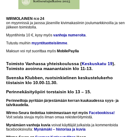
WIRMOLAINEN n:o 24
on myynnissä ja jaossa jäsenille kivimakasiinin joulumarkkinoilla ja sen
jälkeen toimistolla.
Myyntihinta 10 €, kysy myös
vanhoja numeroita
.
Tutustu muihin
myyntituotteisiimme
.
Maksun voi nyt suorittaa myös
MobilePaylla
Toimisto Vanhassa yhteiskoulussa (
Keskuskatu 19
).
Toimisto avoinna maanantaisin klo 11-13.
Svenska Klubben, ruotsinkielinen keskustelukerho
tiistaisin klo 10.00-11.30.
Perinnekäsityöpiiri torstaisin klo 13 – 15.
Perinneiltoja pyritään järjestämään kerran kuukaudessa syys- ja
talvikaudella.
Wirmo-Seura tiedottaa toiminnastaan nyt myös
Facebookissa!
Voit selata sivuja myös ilman omaa rekisteröitymistä.
Mynämäen vanhoja kuvia
voivat käyttäjät julkaista ja kommentoida
facebooksivulla:
Mynämäki – historiaa ja kuvia