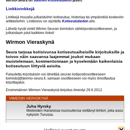
Wirmo-Seura on
Suomen Kotiseutuliiton
jäsen.
Linkkivinkkejä
Linkkejä muualla julkaistuihin kotiseutua, historiaa tai ympäristöä koskeviin
artikkeleihin. Linkkisivu on sijoitettu
Kotiseututiedon
alle.
Lähetä hyvät vinkit Wirmo-Seuran toimiston sähköpostiosoitteeseen, ja
julkaistaan jutut kaikkien iloksi!
Wirmon Vieraskynä
Seura tarjoaa kotisivunsa kotiseutuaiheisille kirjoituksille ja
toivoo näin saavansa laajemmat joukot mukaan
muistelemaan, kommentoimaan ja kyselemään kaikenlaisia
kotiseutuun liittyviä asioita.
Palautetta kirjoituksiin voi lähettää seuran kotipostiosoitteeseen
toimisto[@]wirmo-seura.fi, samaan osoitteeseen voi myös ilmoittautua
kirjoittajaksi.
Ensimmäinen Wirmon Vieraskynä-kirjoitus ilmestyi 29.6.2012
VIIMEISIN VIERASKYNÄ
Juha Hyrsky
Mietoisten Haraisissa nuoruutensa viettänyt lehtori, joka asuu
nykyisin Turussa.
Juha Hyrskyn puhe uusille ylioppilaille
Julkaistu: 11.06.2026