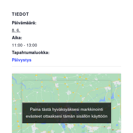
TIEDOT
Päivämäärä:
8. 6.
Aika:
11:00 - 13:00
Tapahtumaluokka:
Päivystys
Paina tästä hyväksyäksesi markkinointi
Paina tästä hyväksyäksesi markkinointi
evästeet ottaaksesi tämän sisällön käyttöön
evästeet ottaaksesi tämän sisällön käyttöön