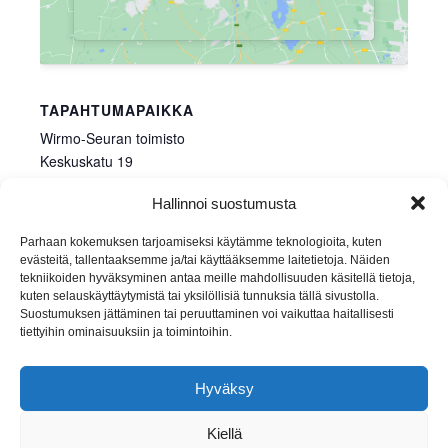
TAPAHTUMAPAIKKA
Wirmo-Seuran toimisto
Keskuskatu 19
Mynämäki
,
23100
Finland
+ Google Map
Hallinnoi suostumusta
Näytä Tapahtumapaikka WWW-sivusto
Parhaan kokemuksen tarjoamiseksi käytämme teknologioita, kuten
evästeitä, tallentaaksemme ja/tai käyttääksemme laitetietoja. Näiden
Johan Gadolinin syntymäpäivä
Päivystys
tekniikoiden hyväksyminen antaa meille mahdollisuuden käsitellä tietoja,
kuten selauskäyttäytymistä tai yksilöllisiä tunnuksia tällä sivustolla.
Suostumuksen jättäminen tai peruuttaminen voi vaikuttaa haitallisesti
tiettyihin ominaisuuksiin ja toimintoihin.
Hyväksy
Etusivu
Seuraa meitä:
© Wirmo-Seura 2026
Facebook
Liity jäseneksi
Kivimakasiini
Kiellä
Myyntituotteet