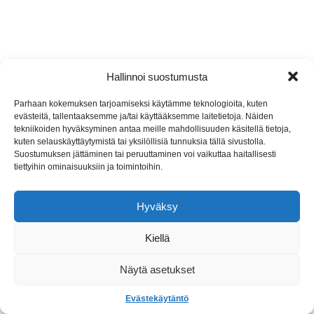
Hallinnoi suostumusta
Parhaan kokemuksen tarjoamiseksi käytämme teknologioita, kuten
evästeitä, tallentaaksemme ja/tai käyttääksemme laitetietoja. Näiden
tekniikoiden hyväksyminen antaa meille mahdollisuuden käsitellä tietoja,
kuten selauskäyttäytymistä tai yksilöllisiä tunnuksia tällä sivustolla.
Suostumuksen jättäminen tai peruuttaminen voi vaikuttaa haitallisesti
tiettyihin ominaisuuksiin ja toimintoihin.
Etusivu
Seuraa meitä:
© Wirmo-Seura 2026
Facebook
Liity jäseneksi
Kivimakasiini
Hyväksy
Myyntituotteet
Vuokrataan
Kiellä
Logo
Yhteystiedot
Tietosuojaseloste
Näytä asetukset
Evästekäytäntö (EU)
Evästekäytäntö